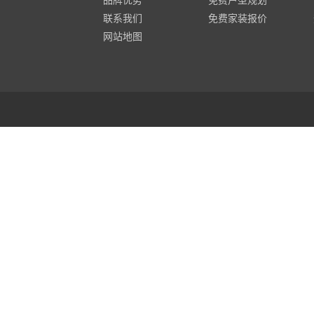
品牌优势
免费户型规划
现代简约
|
跃层
|
160平米
联系我们
免费家装报价
网站地图