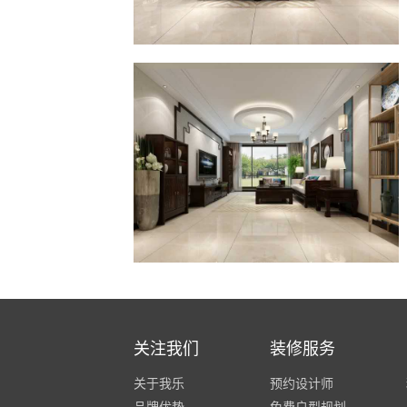
预约设计
在线咨询
紫气钟山
设计师：6
北欧风格
|
三室两厅
|
90平
预约设计
在线咨询
关注我们
装修服务
紫金九号
关于我乐
预约设计师
设计师：5