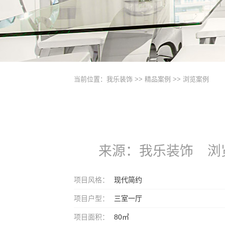
当前位置：
我乐装饰
>>
精品案例
>> 浏览案例
来源：我乐装饰
浏
项目风格：
现代简约
项目户型：
三室一厅
项目面积：
80㎡