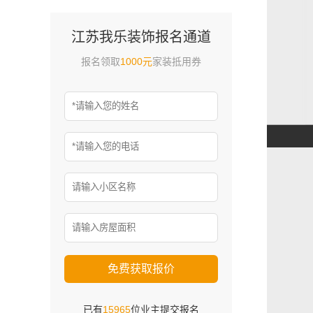
江苏我乐装饰报名通道
报名领取
1000元
家装抵用券
免费获取报价
已有
15965
位业主提交报名