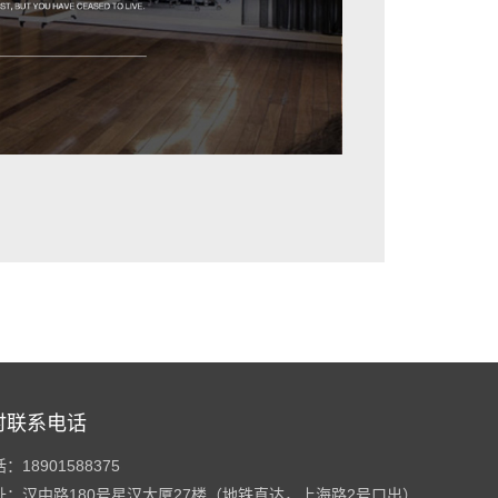
时联系电话
18901588375
址：汉中路180号星汉大厦27楼（地铁直达，上海路2号口出）